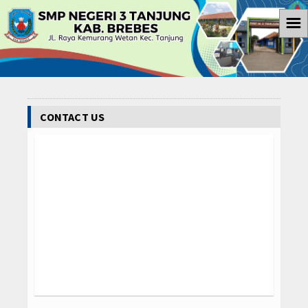
☰
Home
Informasi
Prestasi Siswa
CONTACT US
Sekolah
Ekstrakulikuler
Paskibra
Galeri
Album Foto
Koleksi Video